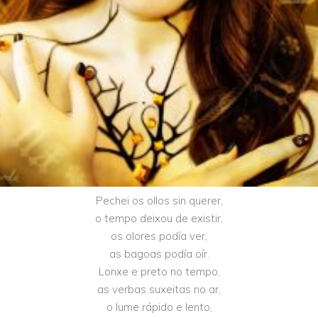
Pechei os ollos sin querer,
o tempo deixou de existir,
os olores podía ver,
as bagoas podía oír.
Lonxe e preto no tempo,
as verbas suxeitas no ar,
o lume rápido e lento,