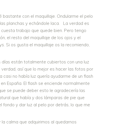
é bastante con el maquillaje. Ondularme el pelo
 las planchas y echándole laca. La verdad es
e cuesta trabajo que quede bien. Pero tengo
ón, el resto del maquillaje de los ojos y el
ys. Si os gusta el maquillaje os la recomiendo,
s días están totalmente cubiertos con una luz
verdad, así que lo mejor es hacer las fotos por
ía casi no había luz quería ayudarme de un flash
é en España. El flash se enciende normalmente
a que se puede deber esto le agradecería las
natural que había y dos lámparas de pie que
 fondo y dar luz al pelo por detrás, lo que me
y la calma que adquirimos al quedarnos