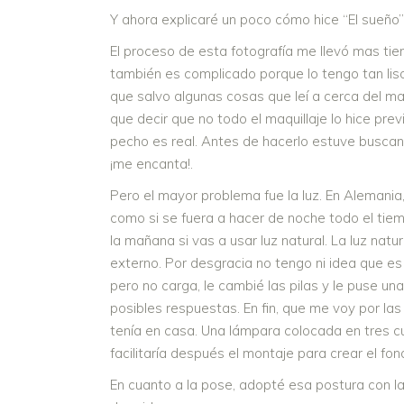
Y ahora explicaré un poco cómo hice “El sueño” 
El proceso de esta fotografía me llevó mas tie
también es complicado porque lo tengo tan lis
que salvo algunas cosas que leí a cerca del ma
que decir que no todo el maquillaje lo hice previa
pecho es real. Antes de hacerlo estuve buscando 
¡me encanta!.
Pero el mayor problema fue la luz. En Alemania
como si se fuera a hacer de noche todo el tiem
la mañana si vas a usar luz natural. La luz nat
externo. Por desgracia no tengo ni idea que es
pero no carga, le cambié las pilas y le puse un
posibles respuestas. En fin, que me voy por la
tenía en casa. Una lámpara colocada en tres cu
facilitaría después el montaje para crear el fo
En cuanto a la pose, adopté esa postura con l