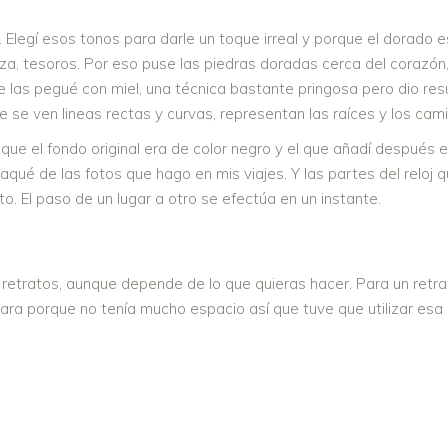
. Elegí esos tonos para darle un toque irreal y porque el dorado es
za, tesoros. Por eso puse las piedras doradas cerca del corazón,
e las pegué con miel, una técnica bastante pringosa pero dio resu
nde se ven lineas rectas y curvas, representan las raíces y los ca
que el fondo original era de color negro y el que añadí después e
 saqué de las fotos que hago en mis viajes. Y las partes del relo
 El paso de un lugar a otro se efectúa en un instante.
s retratos, aunque depende de lo que quieras hacer. Para un ret
ra porque no tenía mucho espacio así que tuve que utilizar esa d