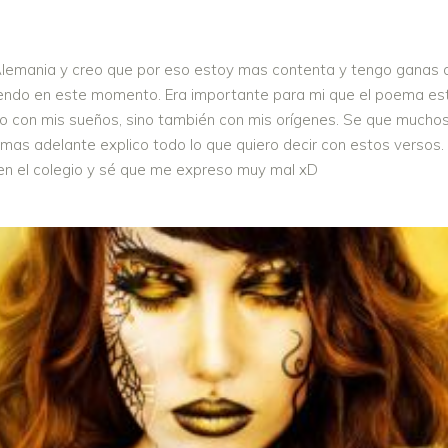
Alemania y creo que por eso estoy mas contenta y tengo ganas de
endo en este momento. Era importante para mi que el poema estu
olo con mis sueños, sino también con mis orígenes. Se que mucho
mas adelante explico todo lo que quiero decir con estos versos. Y
 en el colegio y sé que me expreso muy mal xD