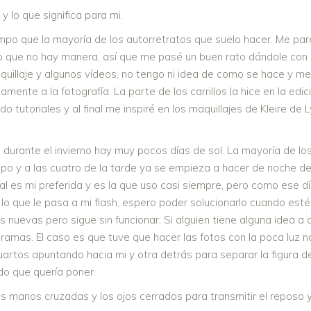
y lo que significa para mi.
mpo que la mayoría de los autorretratos que suelo hacer. Me par
o que no hay manera, así que me pasé un buen rato dándole con
quillaje y algunos vídeos, no tengo ni idea de como se hace y m
mente a la fotografía. La parte de los carrillos la hice en la edici
tutoriales y al final me inspiré en los maquillajes de Kleire de L
, durante el invierno hay muy pocos días de sol. La mayoría de lo
po y a las cuatro de la tarde ya se empieza a hacer de noche de 
ural es mi preferida y es la que uso casi siempre, pero como ese d
 lo que le pasa a mi flash, espero poder solucionarlo cuando est
as nuevas pero sigue sin funcionar. Si alguien tiene alguna idea 
s ramas. El caso es que tuve que hacer las fotos con la poca luz 
artos apuntando hacia mi y otra detrás para separar la figura del
ndo que quería poner.
as manos cruzadas y los ojos cerrados para transmitir el reposo 