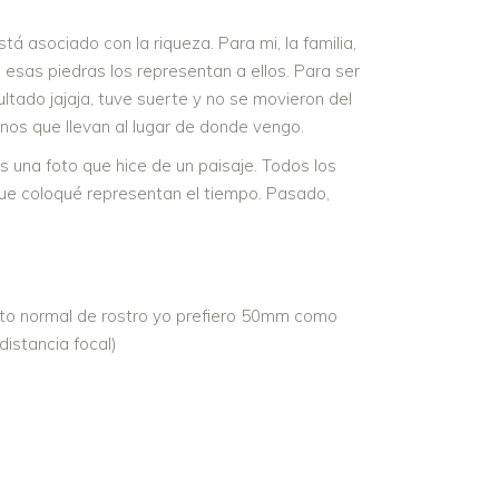
tá asociado con la riqueza. Para mi, la familia,
 esas piedras los representan a ellos. Para ser
ltado jajaja, tuve suerte y no se movieron del
minos que llevan al lugar de donde vengo.
s una foto que hice de un paisaje. Todos los
j que coloqué representan el tiempo. Pasado,
rato normal de rostro yo prefiero 50mm como
istancia focal)