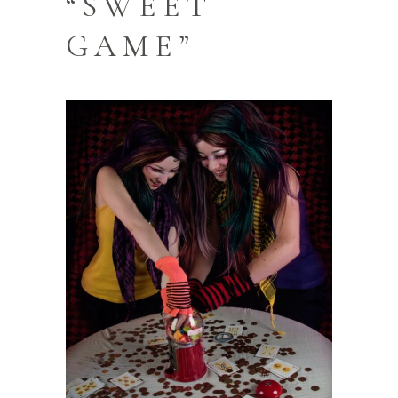
“SWEET
GAME”